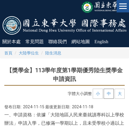
跳
到
主
要
內
容
區
關於本處
常見問題
聯絡我們
網站地圖
English
首頁
大陸學位生
陸生消息
【獎學金】113學年度第1學期優秀陸生獎學金
申請資訊
字體大小調整
小
中
大
發布日期 :
2024-11-15
最後更新日期 :
2024-11-18
一、申請資格：依據「大陸地區人民來臺就讀專科以上學校
辦法」申請入學，已修滿一學期以上，且未受學校小過以上