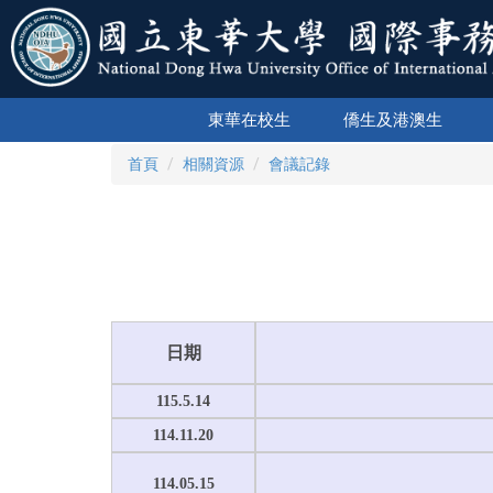
跳
到
主
要
內
東華在校生
僑生及港澳生
容
區
首頁
相關資源
會議記錄
日期
115.5.14
114.11.20
114.05.15