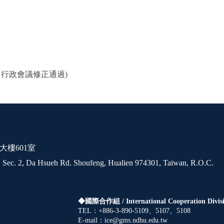
.10 行政會議修正通過)
大樓601室
 Sec. 2, Da Hsueh Rd. Shoufeng, Hualien 974301, Taiwan, R.O.C.
◆國際合作組 /
International Cooperation Divis
TEL：+886-3-890-5109、5107、5108
E-mail：ice@gms.ndhu.edu.tw