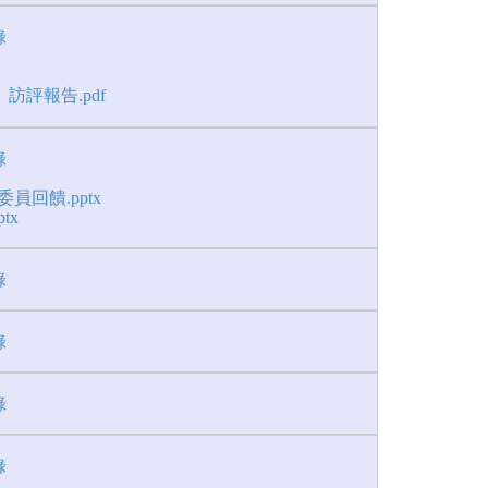
錄
訪評報告.pdf
錄
員回饋.pptx
tx
錄
錄
錄
錄