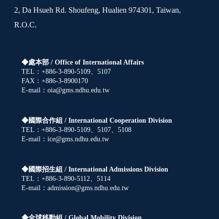
2, Da Hsueh Rd. Shoufeng, Hualien 974301, Taiwan,
R.O.C.
◆處本部 /
Office of International Affairs
TEL：+886-3-890-5109、5107
FAX：+886-3-8900170
E-mail：oia@gms.ndhu.edu.tw
◆國際合作組 /
International Cooperation Division
TEL：+886-3-890-5109、5107、5108
E-mail：ice@gms.ndhu.edu.tw
◆國際招生組 /
International Admissions Division
TEL：+886-3-890-5112、5114
E-mail：admission@gms.ndhu.edu.tw
◆全球移動組 /
Global Mobility Division