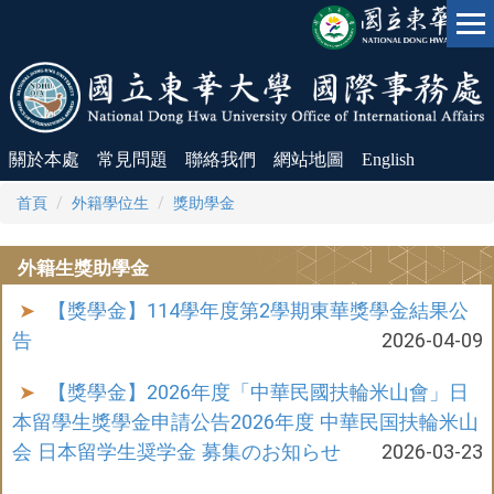
跳
到
主
要
內
容
區
關於本處
常見問題
聯絡我們
網站地圖
English
首頁
外籍學位生
獎助學金
外籍生獎助學金
【獎學金】114學年度第2學期東華獎學金結果公
告
2026-04-09
【獎學金】2026年度「中華民國扶輪米山會」日
本留學生獎學金申請公告2026年度 中華民国扶輪米山
会 日本留学生奨学金 募集のお知らせ
2026-03-23