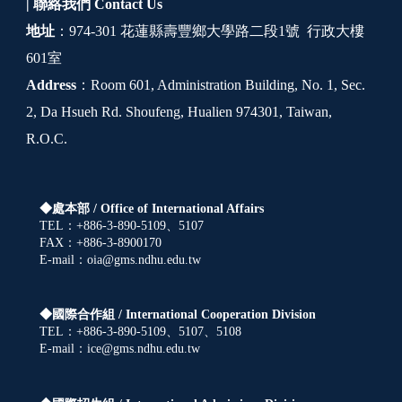
| 聯絡我們
Contact Us
地址
：974-301 花蓮縣壽豐鄉大學路二段1號 行政大樓
601室
Address
：Room 601, Administration Building, No. 1, Sec.
2, Da Hsueh Rd. Shoufeng, Hualien 974301, Taiwan,
R.O.C.
◆處本部 /
Office of International Affairs
TEL：+886-3-890-5109、5107
FAX：+886-3-8900170
E-mail：oia@gms.ndhu.edu.tw
◆國際合作組 /
International Cooperation Division
TEL：+886-3-890-5109、5107、5108
E-mail：ice@gms.ndhu.edu.tw