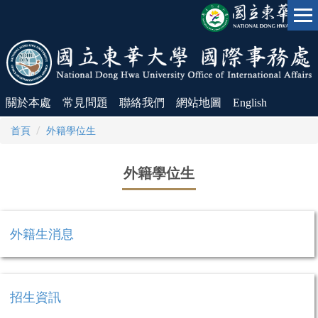
跳
到
主
要
內
容
區
關於本處
常見問題
聯絡我們
網站地圖
English
首頁
外籍學位生
外籍學位生
外籍生消息
招生資訊