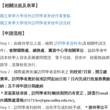
【相關法規及表單】
國立東華大學境外訪問學者來校作業要點
國立東華大學境外訪問學者來校申請流程
【申請流程】
Step 1：由接待單位上簽，檢附
訪問學者資料表
(及相關申請文
件)，
會辦國際處、總務處、圖資中心等相關單位
，協助學者申
請本校學人宿舍及圖書閱覽證、電子信箱、宿舍IP、校園無線網
路等，並陳校長決行。
Step 2：國際處將依據訪問學者資料表之
到校前7日前，開立繳
費單。訪問學者應於核准訪問起始日前 7 日內完成行政服務費繳
納；且不得申請分期繳納
＊若簽案核准後，訪問學者到/離校期間仍有更正，請逕行email
向國際處通報(#5171/ice@gms.ndhu.edu.tw)。
Step 3：訪問學者到校時，須依序完成到校手續。
＊接待單位不