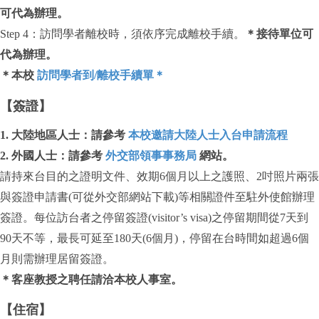
可代為辦理。
Step 4：訪問學者離校時，須依序完成離校手續。
＊接待單位可
代為辦理。
＊本校
訪問學者到/離校手續單＊
【簽證】
1. 大陸地區人士：請參考
本校邀請大陸人士入台申請流程
2. 外國人士：請參考
外交部領事事務局
網站。
請持來台目的之證明文件、效期6個月以上之護照、2吋照片兩張
與簽證申請書(可從外交部網站下載)等相關證件至駐外使館辦理
簽證。每位訪台者之停留簽證(visitor’s visa)之停留期間從7天到
90天不等，最長可延至180天(6個月)，停留在台時間如超過6個
月則需辦理居留簽證。
＊客座教授之聘任請洽本校人事室。
【住宿】