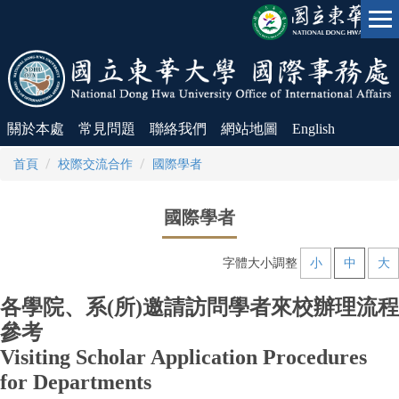
跳
到
主
要
內
容
區
關於本處
常見問題
聯絡我們
網站地圖
English
首頁
校際交流合作
國際學者
國際學者
字體大小調整
小
中
大
各學院、系(所)邀請訪問學者來校辦理流程
參考
Visiting Scholar Application Procedures
for Departments