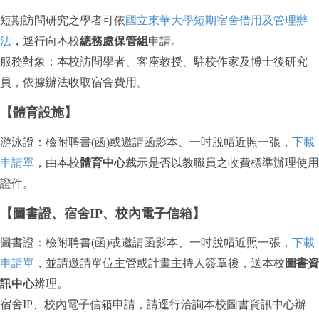
短期訪問研究之學者可依
國立東華大學短期宿舍借用及管理辦
法
，逕行向本校
總務處保管組
申請。
服務對象：本校訪問學者、客座教授、駐校作家及博士後研究
員，依據辦法收取宿舍費用。
【體育設施】
游泳證：檢附聘書(函)或邀請函影本、一吋脫帽近照一張，
下載
申請單
，由本校
體育中心
裁示是否以教職員之收費標準辦理使用
證件。
【圖書證、宿舍IP、
校內電子信箱】
圖書證：檢附聘書(函)或邀請函影本、一吋脫帽近照一張，
下載
申請單
，並請邀請單位主管或計畫主持人簽章後，送本校
圖書資
訊中心
辨理。
宿舍IP、校內電子信箱申請，請逕行洽詢本校圖書資訊中心辦