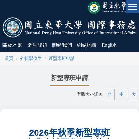
跳
到
主
要
內
容
關於本處
常見問題
聯絡我們
網站地圖
English
區
首頁
外籍學位生
新型專班申請
新型專班申請
字體大小調整
小
中
大
2026年秋季新型專班