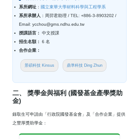
系所網址
：
國立東華大學材料科學與工程學系
系所承辦人
：周羿君助理 / TEL: +886-3-8903202 /
Email: ycchou@gms.ndhu.edu.tw
授課語言：
中文授課
招生名額：
6 名
合作企業：
景碩科技 Kinsus
鼎準科技 Ding Zhun
二、 獎學金與福利 (國發基金產學獎助
金)
錄取生可申請由「行政院國發基金會」及「合作企業」提供
之豐厚獎助學金：