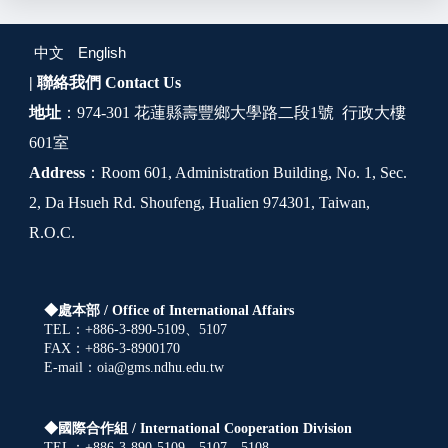
中文
English
| 聯絡我們
Contact Us
地址
：974-301 花蓮縣壽豐鄉大學路二段1號 行政大樓
601室
Address
：Room 601, Administration Building, No. 1, Sec.
2, Da Hsueh Rd. Shoufeng, Hualien 974301, Taiwan,
R.O.C.
◆處本部 /
Office of International Affairs
TEL：+886-3-890-5109、5107
FAX：+886-3-8900170
E-mail：oia@gms.ndhu.edu.tw
◆國際合作組 /
International Cooperation Division
TEL：+886-3-890-5109、5107、5108