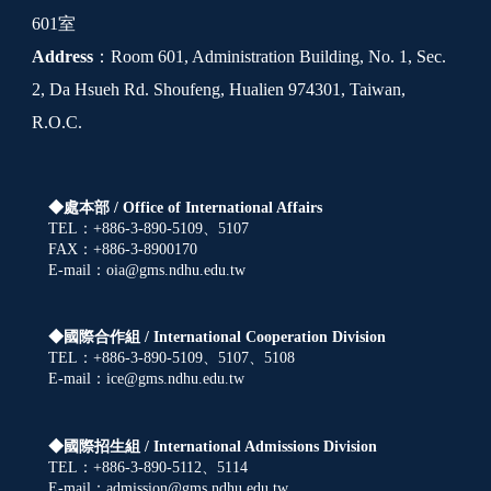
601室
Address
：Room 601, Administration Building, No. 1, Sec.
2, Da Hsueh Rd. Shoufeng, Hualien 974301, Taiwan,
R.O.C.
◆處本部 /
Office of International Affairs
TEL：+886-3-890-5109、5107
FAX：+886-3-8900170
E-mail：oia@gms.ndhu.edu.tw
◆國際合作組 /
International Cooperation Division
TEL：+886-3-890-5109、5107、5108
E-mail：ice@gms.ndhu.edu.tw
◆國際招生組 /
International Admissions Division
TEL：+886-3-890-5112、5114
E-mail：admission@gms.ndhu.edu.tw