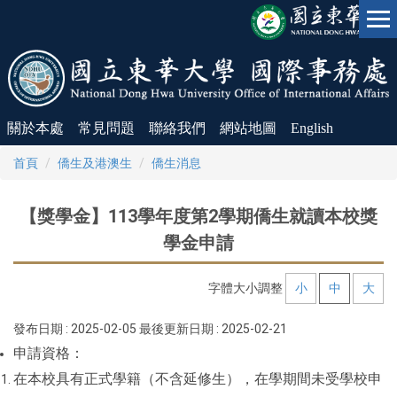
跳
到
主
要
內
容
區
關於本處
常見問題
聯絡我們
網站地圖
English
首頁
僑生及港澳生
僑生消息
【獎學金】113學年度第2學期僑生就讀本校獎
學金申請
字體大小調整
小
中
大
發布日期 :
2025-02-05
最後更新日期 :
2025-02-21
申請資格：
在本校具有正式學籍（不含延修生），在學期間未受學校申