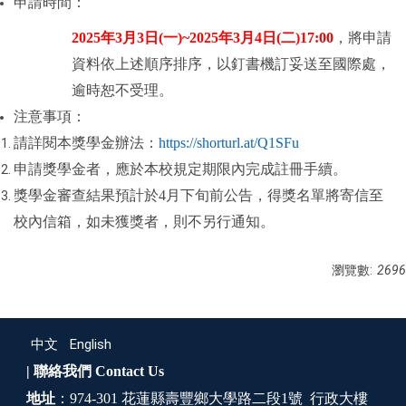
申請時間：
2025
年3月3日(一)~2025年3月4日(二)17:00
，將申請
資料依上述順序排序，以釘書機訂妥送至國際處，
逾時恕不受理。
注意事項：
請詳閱本獎學金辦法：
https://shorturl.at/Q1SFu
申請獎學金者，應於本校規定期限內完成註冊手續。
獎學金審查結果預計於4月下旬前公告，得獎名單將寄信至
校內信箱，如未獲獎者，則不另行通知。
瀏覽數:
2696
中文
English
| 聯絡我們
Contact Us
地址
：974-301 花蓮縣壽豐鄉大學路二段1號 行政大樓