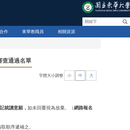
合作
東華教職員
相關資源
審查通過名單
字體大小調整
小
中
大
記就讀意願，
如未回覆視為放棄。（
網路報名
備取順序遞補之。