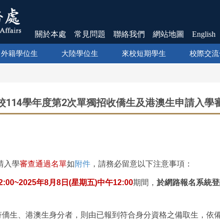
關於本處
常見問題
聯絡我們
網站地圖
English
外籍學位生
大陸學位生
來校短期學生
校際交流
校114學年度第2次單獨招收僑生及港澳生申請入學
請入學
審查通過名單
如
附件
，請務必留意以下注意事項：
:00~2025年8月8日(星期五)
中午12:00
期間，
於網路報名系統登
符僑生、港澳生身分者，則由已報到符合身分資格之備取生，依