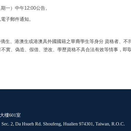
星期一）中午
12:00
公告
。
以電子郵件通知。
僑生、港澳生或港澳具外國國籍之華裔學生等身分 資格者、不
有不實、偽造、假借、塗改、學歷資格不具合法有效等情事，即
。
大樓601室
 Sec. 2, Da Hsueh Rd. Shoufeng, Hualien 974301, Taiwan, R.O.C.