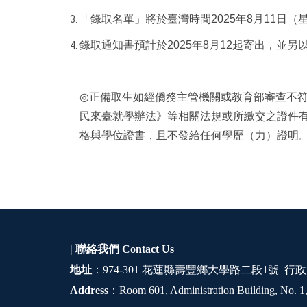
「錄取名單」將於臺灣時間2025年8月11日（
錄取通知書預計於
2025
年8月12起寄出
，並另
◎
正備取生如經僑務主管機關或教育部審查不符
民來臺就學辦法》等相關法規或所繳交之證件
格與學位證書，且不發給任何學歷（力）證明
| 聯絡我們
Contact Us
地址
：974-301 花蓮縣壽豐鄉大學路二段1號 行政
Address
：Room 601, Administration Building, No. 1,