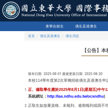
跳
到
主
要
內
東華在校生
僑生及港澳生
容
區
首頁
僑生及港澳生
僑生消息
【公告】本
發布日期 :
2025-08-01
最後更新日期 :
2025-08-20
本校114學年度第2次單獨招收僑生及港澳生申
正、備取學生應於
2025
年8月1日(星期五)中午12
系統網址：
http://ias.ndhu.edu.tw/ocsndhu
)
正取生如放棄資格、未報到、逾期報到或因不