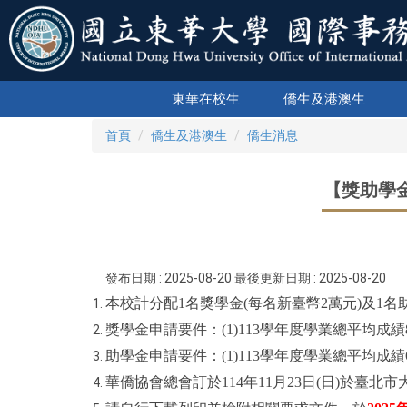
跳
到
主
要
內
東華在校生
僑生及港澳生
容
區
首頁
僑生及港澳生
僑生消息
【獎助學
發布日期 :
2025-08-20
最後更新日期 :
2025-08-20
本校計分配1名獎學金(每名新臺幣2萬元)及1
獎學金申請要件：(1)113學年度學業總平均成
助學金申請要件：(1)113學年度學業總平均成
華僑協會總會訂於114年11月23日(日)於臺北