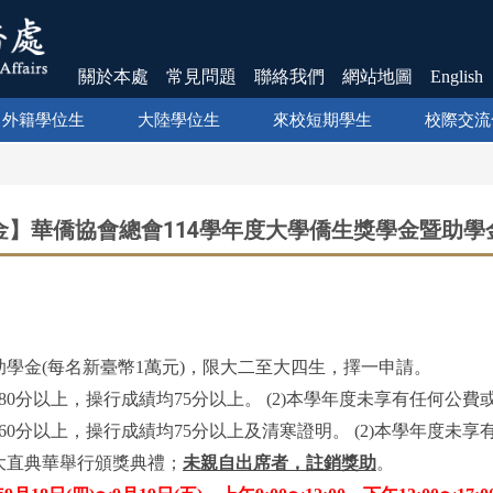
關於本處
常見問題
聯絡我們
網站地圖
English
外籍學位生
大陸學位生
來校短期學生
校際交流
金】華僑協會總會114學年度大學僑生獎學金暨助學
名助學金(每名新臺幣1萬元)，限大二至大四生，擇一申請。
績80分以上，操行成績均75分以上。 (2)本學年度未享有任何公
績60分以上，操行成績均75分以上及清寒證明。 (2)本學年度
市大直典華舉行頒獎典禮；
未親自出席者，註銷獎助
。