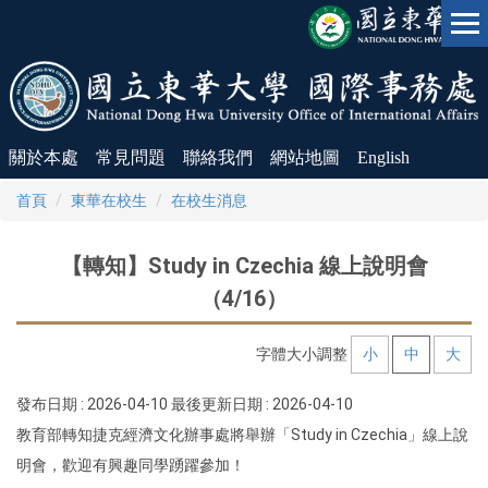
跳
到
主
要
內
容
區
關於本處
常見問題
聯絡我們
網站地圖
English
首頁
東華在校生
在校生消息
【轉知】Study in Czechia 線上說明會
（4/16）
字體大小調整
小
中
大
發布日期 :
2026-04-10
最後更新日期 :
2026-04-10
教育部轉知捷克經濟文化辦事處將舉辦「Study in Czechia」線上說
明會，歡迎有興趣同學踴躍參加！