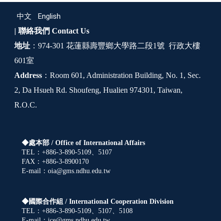
中文
English
| 聯絡我們
Contact Us
地址
：974-301 花蓮縣壽豐鄉大學路二段1號 行政大樓
601室
Address
：Room 601, Administration Building, No. 1, Sec.
2, Da Hsueh Rd. Shoufeng, Hualien 974301, Taiwan,
R.O.C.
◆處本部 /
Office of International Affairs
TEL：+886-3-890-5109、5107
FAX：+886-3-8900170
E-mail：oia@gms.ndhu.edu.tw
◆國際合作組 /
International Cooperation Division
TEL：+886-3-890-5109、5107、5108
E-mail：ice@gms.ndhu.edu.tw