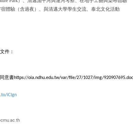
 Nature Park）、清邁湄平河與運河考察、在地手工藝與染布體驗
ng）寄宿體驗（含過夜）、與清邁大學學生交流、泰北文化活動
文件：
同意書
https://oia.ndhu.edu.tw/var/file/27/1027/img/920907695.do
.to/iCIgn
cmu.ac.th