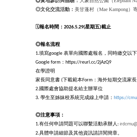
◎
實地參訪與體驗：
大象自然公園（Elephant
◎文化交流活動：
美甘蓬村（Mae Kampo
🗓
報名時間：
星期五
截止
2026.5.29(
)
◎報名流程
填寫
表單向國際處報名，同時繳交以下
1.
google
：
Google form
https://reurl.cc/2jAzQ9
在學證明
家長同意書
下載範本
：海外短期交流家長
(
Form
國際處會協助提名給主辦單位
2.
學生至姊妹校系統完成線上申請：
3.
https://cmu
◎注意事項：
有任何申請問題可以聯繫活動承辦人
irdcmu@
1.
:
具體申請細節及其他資訊請詳閱簡章。
2.