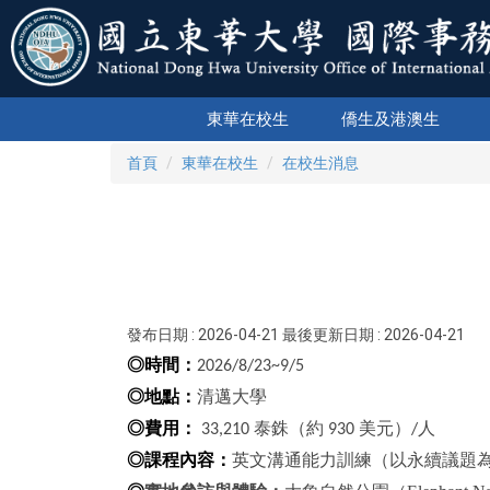
跳
到
主
要
內
東華在校生
僑生及港澳生
容
區
首頁
東華在校生
在校生消息
發布日期 :
2026-04-21
最後更新日期 :
2026-04-21
◎時間：
2026/8/23~9/5
◎地點：
清邁大學
◎費用：
泰銖（約
美元）
人
33,210
930
/
◎課程內容：
英文溝通能力訓練（以永續議題