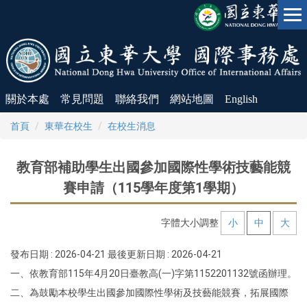
跳
到
主
要
內
容
區
關於本處
常見問題
聯絡我們
網站地圖
English
首頁
東華在校生
在校生消息
教育部補助學生出國參加國際性學術技藝能競
賽申請（115學年度第1學期）
字體大小調整
小
中
大
發布日期 :
2026-04-21
最後更新日期 :
2026-04-21
一、依教育部115年4月20日臺教高(一)字第1152201132號函辦理。
二、為鼓勵本校學生出國參加國際性學術及技藝能競賽，拓展國際