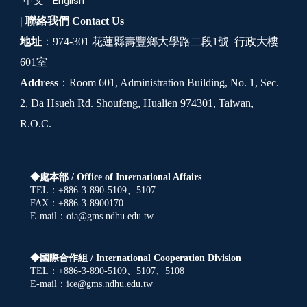
中文
English
| 聯絡我們
Contact Us
地址
：974-301 花蓮縣壽豐鄉大學路二段1號 行政大樓
601室
Address
：Room 601, Administration Building, No. 1, Sec.
2, Da Hsueh Rd. Shoufeng, Hualien 974301, Taiwan,
R.O.C.
◆處本部 /
Office of International Affairs
TEL：+886-3-890-5109、5107
FAX：+886-3-8900170
E-mail：oia@gms.ndhu.edu.tw
◆國際合作組 /
International Cooperation Division
TEL：+886-3-890-5109、5107、5108
E-mail：ice@gms.ndhu.edu.tw