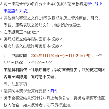
前一學期全班排名百分比正本(必繳)*(請至教務處
學生線上
申請證件系統
)。
其他有助審查之文件(指導教授或系所主管推薦信、研究、
學習、服務表現之證明文件，無則免附)(選繳)
在學證明正本(必繳)*
郵局或臺企銀存摺封面影本(必繳)*
逐次加簽入出境許可證影本(必繳)*
四、申請時間：
2024
年11月20日(三)〜11月21日(四)
，上午
8:30〜12:00，下午1:00〜5:00
申請資料請依上述順序排序，以釘書機訂妥，並於規定期限
內送至國際處，逾時恕不受理。
五、注意事項：
請詳閱本獎學金實施要點：
附件
。
獎學金審查結果預計於12月上旬前公告，得獎名單將寄信至
校內信箱，如未獲獎者，則不另行通知。