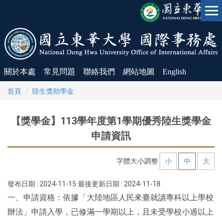
跳
到
主
要
內
容
區
關於本處
常見問題
聯絡我們
網站地圖
English
首頁
陸生獎助學金
【獎學金】113學年度第1學期優秀陸生獎學金
申請資訊
字體大小調整
小
中
大
發布日期 :
2024-11-15
最後更新日期 :
2024-11-18
一、申請資格：依據「大陸地區人民來臺就讀專科以上學校
辦法」申請入學，已修滿一學期以上，且未受學校小過以上