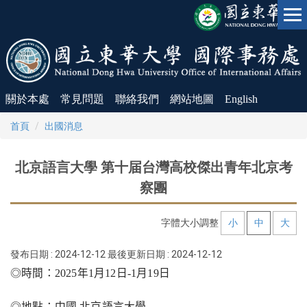
跳
到
主
要
內
容
區
關於本處
常見問題
聯絡我們
網站地圖
English
首頁
出國消息
北京語言大學 第十届台灣高校傑出青年北京考
察團
字體大小調整
小
中
大
發布日期 :
2024-12-12
最後更新日期 :
2024-12-12
◎
時間：
202
5
年
1
月
12
日
-
1
月
19
日
◎
地點：中國
北京語言
大學