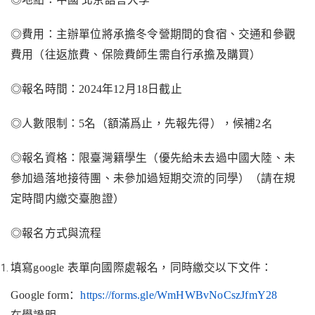
◎
費用：主辦單位將承擔冬令營期間的食宿、交通和參觀
費用（往返旅費、保險費師生需自行承擔及購買）
◎
報名時間：
2024
年
1
2
月
18
日截止
◎
人數限制：
5
名（額滿爲止，先報先得），候補
2名
◎
報名資格：限臺灣籍學生（優先給未去過中國大陸、未
參加過落地接待團、未參加過短期交流的同學）（請在規
定時間内繳交臺胞證）
◎
報名方式與流程
填寫
google
表單向國際處報名，同時繳交以下文件：
Google form
：
https://forms.gle/WmHWBvNoCszJfmY28