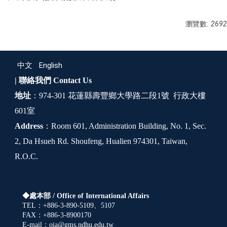
瀏覽數:
2692
中文
English
| 聯絡我們
Contact Us
地址
：974-301 花蓮縣壽豐鄉大學路二段1號 行政大樓
601室
Address
：Room 601, Administration Building, No. 1, Sec.
2, Da Hsueh Rd. Shoufeng, Hualien 974301, Taiwan,
R.O.C.
◆處本部 /
Office of International Affairs
TEL：+886-3-890-5109、5107
FAX：+886-3-8900170
E-mail：oia@gms.ndhu.edu.tw