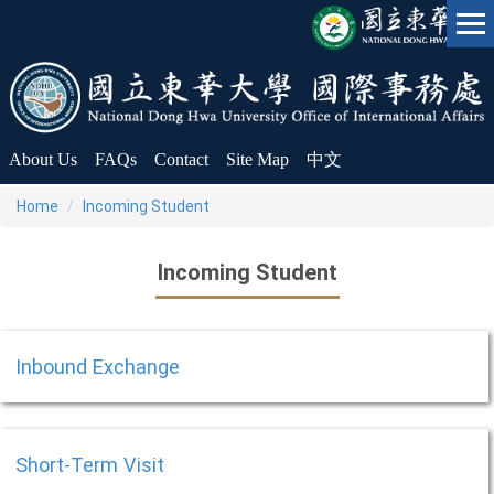
Jump
to
the
main
content
block
About Us
FAQs
Contact
Site Map
中文
Home
Incoming Student
Incoming Student
Inbound Exchange
Short-Term Visit