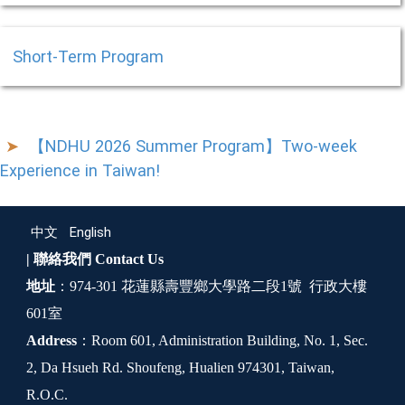
Short-Term Program
【NDHU 2026 Summer Program】Two-week
Experience in Taiwan!
中文
English
| 聯絡我們
Contact Us
地址
：974-301 花蓮縣壽豐鄉大學路二段1號 行政大樓
601室
Address
：Room 601, Administration Building, No. 1, Sec.
2, Da Hsueh Rd. Shoufeng, Hualien 974301, Taiwan,
R.O.C.