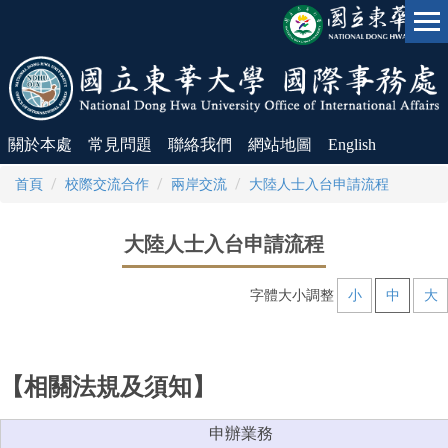
跳
到
主
要
內
容
區
關於本處
常見問題
聯絡我們
網站地圖
English
首頁
校際交流合作
兩岸交流
大陸人士入台申請流程
大陸人士入台申請流程
字體大小調整
小
中
大
【相關法規及須知】
申辦業務