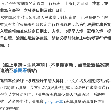
入台證有效期間的定義為「行程表」上所列之日期，
注意：並
非為入臺證上之發證日期及截止日期
。
校內單位申請大陸地區人民來臺，對其背景、行程應先予了解
並負有遵守移民署相關規定之行政法義務，
若有行程異動務必於
入境前報備並依核定日期出、入境。（提早入境、延後入境、提
早出境、逾期出境皆為違規。請務必提前於線上申請變更行程報
備。)
【線上申請 – 注意事項】(不定期更新，如需最新檔案請
連結至
移民署
網站)
邀請單位於線上系統登錄申請人資料
，中文姓名及相關資料須以
正(繁)體字填寫，英文姓名須與其護照或大陸居民往來臺灣通行
證之英文姓名相同。
*
請先確認貴單位是否申請過線上系統帳
號，若尚未申請，請填寫
google表單
(表單填寫完請務必致電
#5109告知)。