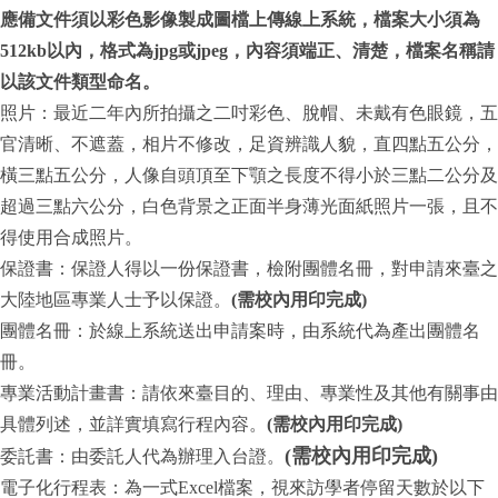
應備文件須以彩色影像製成圖檔上傳線上系統，檔案大小須為
512kb以內，格式為jpg或jpeg，內容須端正、清楚，檔案名稱請
以該文件類型命名。
照片：最近二年內所拍攝之二吋彩色、脫帽、未戴有色眼鏡，五
官清晰、不遮蓋，相片不修改，足資辨識人貌，直四點五公分，
橫三點五公分，人像自頭頂至下顎之長度不得小於三點二公分及
超過三點六公分，白色背景之正面半身薄光面紙照片一張，且不
得使用合成照片。
保證書：保證人得以一份保證書，檢附團體名冊，對申請來臺之
大陸地區專業人士予以保證。
(需校內用印完成)
團體名冊：於線上系統送出申請案時，由系統代為產出團體名
冊。
專業活動計畫書：請依來臺目的、理由、專業性及其他有關事由
具體列述，並詳實填寫行程內容。
(需校內用印完成)
(需校內用印完成)
委託書：由委託人代為辦理入台證。
電子化行程表：為一式Excel檔案，視來訪學者停留天數於以下