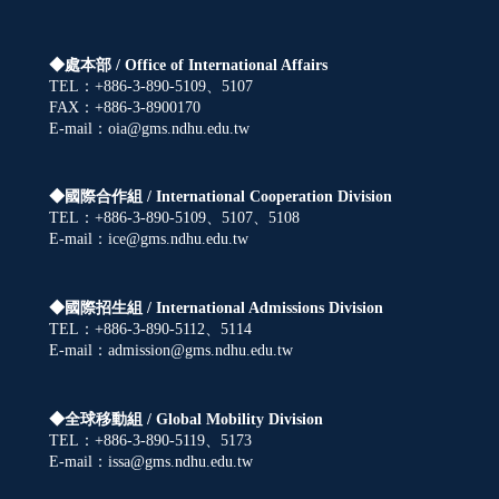
◆處本部 /
Office of International Affairs
TEL：+886-3-890-5109、5107
FAX：+886-3-8900170
E-mail：oia@gms.ndhu.edu.tw
◆國際合作組 /
International Cooperation Division
TEL：+886-3-890-5109、5107、5108
E-mail：ice@gms.ndhu.edu.tw
◆國際招生組 /
International Admissions Division
TEL：+886-3-890-5112、5114
E-mail：admission@gms.ndhu.edu.tw
◆全球移動組 /
Global Mobility Division
TEL：+886-3-890-5119、5173
E-mail：issa@gms.ndhu.edu.tw