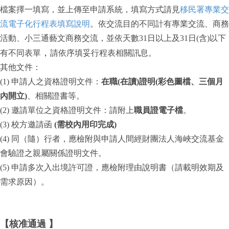
檔案擇一填寫，並上傳至申請系統，填寫方式請見
移民署專業交
流電子化行程表填寫說明
。依交流目的不同計有專業交流、商務
活動、小三通藝文商務交流，並依天數31日以上及31日(含)以下
，
有不同表單
請依序填妥行程表相關訊息。
其他文件：
(1) 申請人之資格證明文件：
在職(在讀)證明(彩色圖檔、三個月
內開立)
、相關證書等。
(2) 邀請單位之資格證明文件：請附上
職員證電子檔
。
(3) 校方邀請函
(需校內用印完成)
(4) 同（隨）行者，應檢附與申請人間經財團法人海峽交流基金
會驗證之親屬關係證明文件。
(5) 申請多次入出境許可證，應檢附理由說明書（請載明效期及
需求原因）。
【核准通過 】