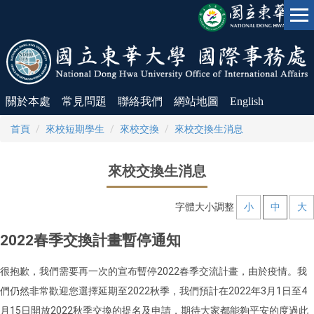
跳
到
主
要
內
容
區
關於本處
常見問題
聯絡我們
網站地圖
English
首頁
來校短期學生
來校交換
來校交換生消息
來校交換生消息
字體大小調整
小
中
大
2022春季交換計畫暫停通知
很抱歉，我們需要再一次的宣布暫停2022春季交流計畫，由於疫情。我
們仍然非常歡迎您選擇延期至2022秋季，我們預計在2022年3月1日至4
月15日開放2022秋季交換的提名及申請，期待大家都能夠平安的度過此