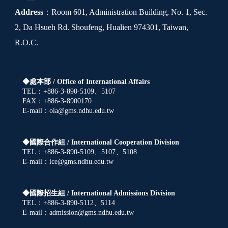
Address
：Room 601, Administration Building, No. 1, Sec.
2, Da Hsueh Rd. Shoufeng, Hualien 974301, Taiwan,
R.O.C.
◆處本部 /
Office of International Affairs
TEL：+886-3-890-5109、5107
FAX：+886-3-8900170
E-mail：oia@gms.ndhu.edu.tw
◆國際合作組 /
International Cooperation Division
TEL：+886-3-890-5109、5107、5108
E-mail：ice@gms.ndhu.edu.tw
◆國際招生組 /
International Admissions Division
TEL：+886-3-890-5112、5114
E-mail：admission@gms.ndhu.edu.tw