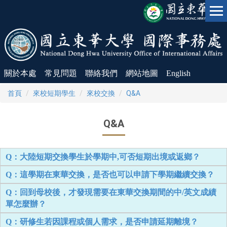
跳
到
主
要
內
容
區
關於本處
常見問題
聯絡我們
網站地圖
English
首頁
來校短期學生
來校交換
Q&A
Q&A
Q：大陸短期交換學生於學期中,可否短期出境或返鄉？
Q：這學期在東華交換，是否也可以申請下學期繼續交換？
Q：回到母校後，才發現需要在東華交換期間的中/英文成績
單怎麼辦？
Q：研修生若因課程或個人需求，是否申請延期離境？