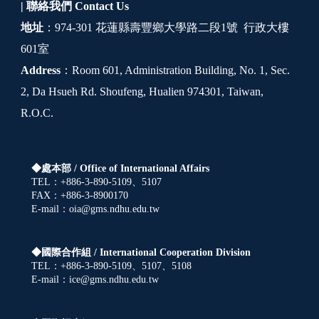
| 聯絡我們
Contact Us
地址
：974-301 花蓮縣壽豐鄉大學路二段1號 行政大樓
601室
Address
：Room 601, Administration Building, No. 1, Sec.
2, Da Hsueh Rd. Shoufeng, Hualien 974301, Taiwan,
R.O.C.
◆處本部 /
Office of International Affairs
TEL：+886-3-890-5109、5107
FAX：+886-3-8900170
E-mail：oia@gms.ndhu.edu.tw
◆國際合作組 /
International Cooperation Division
TEL：+886-3-890-5109、5107、5108
E-mail：ice@gms.ndhu.edu.tw