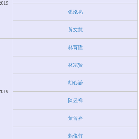
2019
張泓亮
黃文慧
林育陞
林宗賢
胡心瀞
2019
陳昱祥
葉晉嘉
賴俊竹