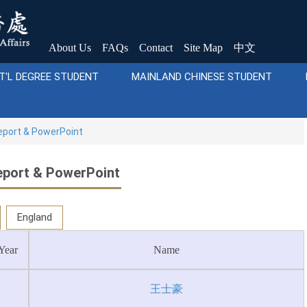
About Us
FAQs
Contact
Site Map
中文
T'L DEGREE STUDENT
MAINLAND CHINESE STUDENT
port & PowerPoint
port & PowerPoint
England
Year
Name
王士豪