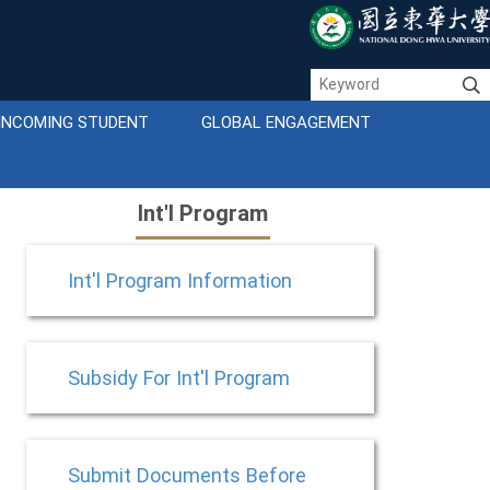
INCOMING STUDENT
GLOBAL ENGAGEMENT
Int'l Program
Int'l Program Information
Subsidy For Int'l Program
Submit Documents Before