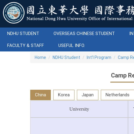
Jump
to
the
main
content
NDHU STUDENT
OVERSEAS CHINESE STUDENT
IN
block
FACULTY & STAFF
USEFUL INFO.
Home
NDHU Student
Int'l Program
Camp Re
Camp Re
China
Korea
Japan
Netherlands
University