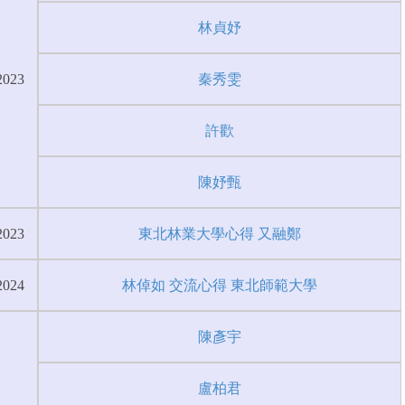
林貞妤
2023
秦秀雯
許歡
陳妤甄
2023
東北林業大學心得 又融鄭
2024
林倬如 交流心得 東北師範大學
陳彥宇
盧柏君