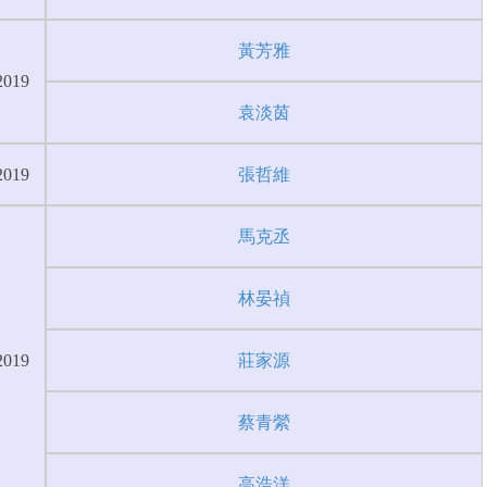
黃芳雅
2019
袁淡茵
2019
張哲維
馬克丞
林晏禎
2019
莊家源
蔡青縈
高浩洋