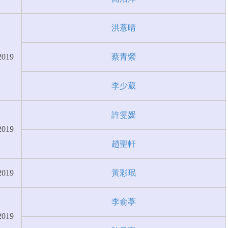
洪薏晴
2019
蔡青縈
李少葳
許雯媛
2019
趙聖軒
2019
黃彩珉
李俞葶
2019