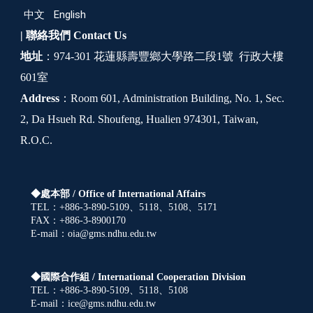
中文
English
| 聯絡我們
Contact Us
地址
：974-301 花蓮縣壽豐鄉大學路二段1號 行政大樓
601室
Address
：Room 601, Administration Building, No. 1, Sec.
2, Da Hsueh Rd. Shoufeng, Hualien 974301, Taiwan,
R.O.C.
◆處本部 /
Office of International Affairs
TEL：+886-3-890-5109、5118、5108、5171
FAX：+886-3-8900170
E-mail：oia@gms.ndhu.edu.tw
◆國際合作組 /
International Cooperation Division
TEL：+886-3-890-5109、5118、5108
E-mail：ice@gms.ndhu.edu.tw