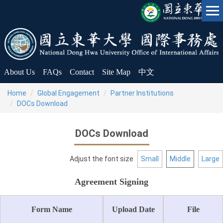
Jump
to
the
main
content
block
About Us
FAQs
Contact
Site Map
中文
Home
Global Engagement
Partner Institutions
DOCs Download
DOCs Download
Adjust the font size
Small
Middle
Large
Agreement Signing
Form Name
Upload Date
File