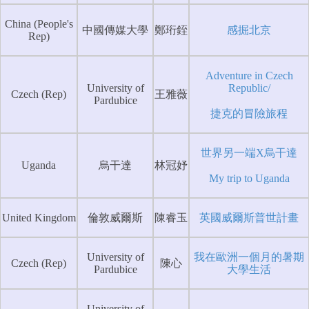
China (People's
中國傳媒大學
鄭珩銍
感掘北京
Rep)
Adventure in Czech
University of
Republic/
Czech (Rep)
王雅薇
Pardubice
捷克的冒險旅程
世界另一端X烏干達
Uganda
烏干達
林冠妤
My trip to Uganda
United Kingdom
倫敦威爾斯
陳睿玉
英國威爾斯普世計畫
University of
我在歐洲一個月的暑期
Czech (Rep)
陳心
Pardubice
大學生活
University of