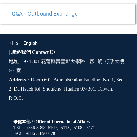
Q&A - Outbound Exchange
中文
English
| 聯絡我們
Contact Us
地址
：974-301 花蓮縣壽豐鄉大學路二段1號 行政大樓
601室
Address
：Room 601, Administration Building, No. 1, Sec.
2, Da Hsueh Rd. Shoufeng, Hualien 974301, Taiwan,
R.O.C.
◆處本部 /
Office of International Affairs
TEL：+886-3-890-5109、5118、5108、5171
FAX：+886-3-8900170