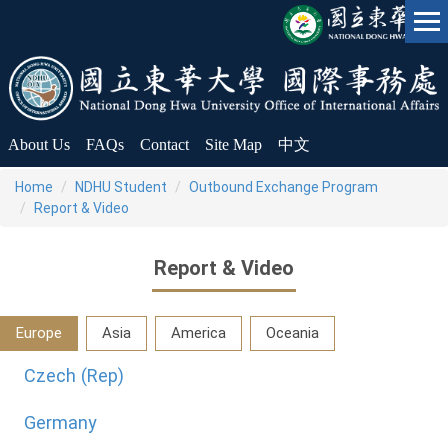
Jump
to
the
main
content
block
About Us
FAQs
Contact
Site Map
中文
Home
NDHU Student
Outbound Exchange Program
Report & Video
Report & Video
Europe
Asia
America
Oceania
Czech (Rep)
Germany